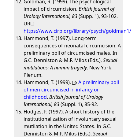
Goldman, R. (1999). The psychological
impact of circumcision.
British Journal of
Urology International, 83
(Supp. 1), 93-102.
URL:
https://www.cirp.org/library/psych/goldman1/
Hammond, T. (1997). Long-term
consequences of neonatal circumcision: A
preliminary poll of circumcised males. In
G.C. Denniston & M.F. Milos (Eds.),
Sexual
mutilations: A human tragedy
. New York:
Plenum.
Hammond, T. (1999).
A preliminary poll
of men circumcised in infancy or
childhood
.
British Journal of Urology
International, 83
(Suppl. 1), 85-92.
Hodges, F. (1997). A short history of the
institutionalization of involuntary sexual
mutilation in the United States. In G.C.
Denniston & M.F. Milos (Eds.),
Sexual