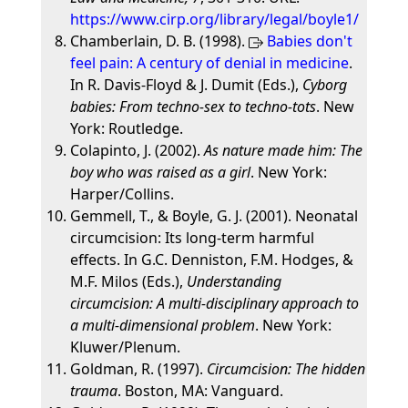
https://www.cirp.org/library/legal/boyle1/
Chamberlain, D. B. (1998).
Babies don't
feel pain: A century of denial in medicine
.
In R. Davis-Floyd & J. Dumit (Eds.),
Cyborg
babies: From techno-sex to techno-tots
. New
York: Routledge.
Colapinto, J. (2002).
As nature made him: The
boy who was raised as a girl
. New York:
Harper/Collins.
Gemmell, T., & Boyle, G. J. (2001). Neonatal
circumcision: Its long-term harmful
effects. In G.C. Denniston, F.M. Hodges, &
M.F. Milos (Eds.),
Understanding
circumcision: A multi-disciplinary approach to
a multi-dimensional problem
. New York:
Kluwer/Plenum.
Goldman, R. (1997).
Circumcision: The hidden
trauma
. Boston, MA: Vanguard.