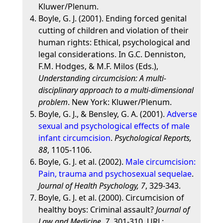
Kluwer/Plenum.
Boyle, G. J. (2001). Ending forced genital
cutting of children and violation of their
human rights: Ethical, psychological and
legal considerations. In G.C. Denniston,
F.M. Hodges, & M.F. Milos (Eds.),
Understanding circumcision: A multi-
disciplinary approach to a multi-dimensional
problem
. New York: Kluwer/Plenum.
Boyle, G. J., & Bensley, G. A. (2001).
Adverse
sexual and psychological effects of male
infant circumcision
.
Psychological Reports,
88
, 1105-1106.
Boyle, G. J. et al. (2002).
Male circumcision:
Pain, trauma and psychosexual sequelae
.
Journal of Health Psychology, 7
, 329-343.
Boyle, G. J. et al. (2000). Circumcision of
healthy boys: Criminal assault?
Journal of
Law and Medicine, 7
, 301-310. URL: