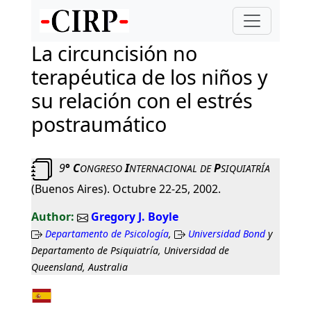
La circuncisión no
terapéutica de los niños y
su relación con el estrés
postraumático
9
° C
I
P
ONGRESO
NTERNACIONAL
DE
SIQUIATRÍA
(Buenos Aires). Octubre 22-25, 2002.
Gregory J. Boyle
Departamento de Psicología
,
Universidad Bond
y
Departamento de Psiquiatría, Universidad de
Queensland, Australia