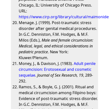
Chicago, IL: University of Chicago Press.
URL:
https://www.cirp.org/library/cultural/maimonide
Menage. J. (1999). Post-traumatic stress
disorder after genital medical procedures.
In G.C. Denniston, F.M. Hodges, & M.F.
Milos (Eds.),
Male and female circumcision:
Medical, legal, and ethical considerations in
pediatric practice
. New York:
Kluwer/Plenum.
Money, J., & Davison, J. (1983).
Adult penile
circumcision: Erotosexual and cosmetic
sequelae
.
Journal of Sex Research, 19
, 289-
292.
Ramos, S., & Boyle, G. J. (2001). Ritual and
medical circumcision among Filipino boys:
Evidence of post-traumatic stress disorder.
In G.C. Denniston, F.M. Hodges, & M.F.