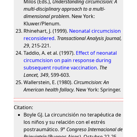
Milos (Eds.),
Understanding circumcision: A
multi-disciplinary approach to a multi-
dimensional problem
. New York:
Kluwer/Plenum.
Rhinehart, J. (1999).
Neonatal circumcision
reconsidered
.
Transactional Analysis Journal,
29
, 215-221.
Taddio, A. et al. (1997).
Effect of neonatal
circumcision on pain response during
subsequent routine vaccination
.
The
Lancet, 349
, 599-603.
Wallerstein, E. (1980).
Circumcision: An
American health fallacy
. New York: Springer.
Citation:
Boyle GJ. La circuncisión no terapéutica de
los niños y su relación con el estrés
postraumático.
9° Congreso Internacional de
Psiquiatría
(Buenos Aires). Octubre 22-25,